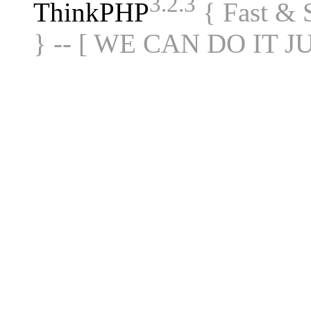
3.2.3
ThinkPHP
{ Fast &
} -- [ WE CAN DO IT J