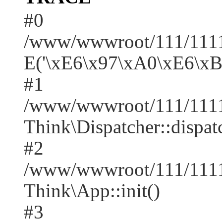
#0
/www/wwwroot/111/1111/
E('\xE6\x97\xA0\xE6\x
#1
/www/wwwroot/111/1111
Think\Dispatcher::dispat
#2
/www/wwwroot/111/1111
Think\App::init()
#3