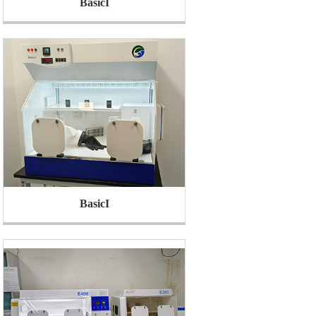
BasicI
BasicI