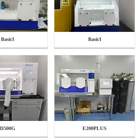
BasicI
BasicI
D500G
E200PLUS