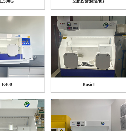
E500G
MiniStationPlus
E400
BasicI