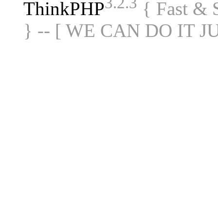
3.2.3
ThinkPHP
{ Fast &
} -- [ WE CAN DO IT J