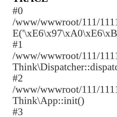
#0
/www/wwwroot/111/1111/
E('\xE6\x97\xA0\xE6\x
#1
/www/wwwroot/111/1111
Think\Dispatcher::dispat
#2
/www/wwwroot/111/1111
Think\App::init()
#3