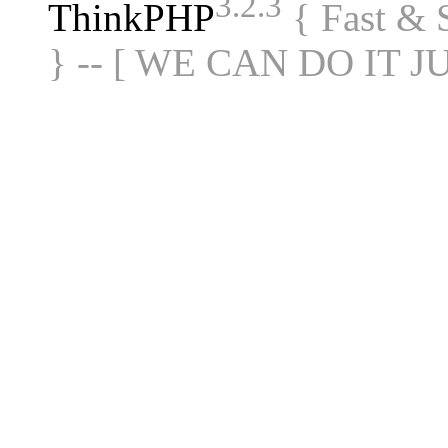
3.2.3
ThinkPHP
{ Fast &
} -- [ WE CAN DO IT J