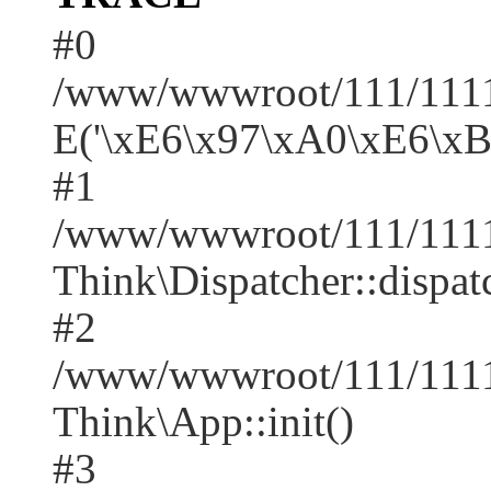
#0
/www/wwwroot/111/1111/
E('\xE6\x97\xA0\xE6\x
#1
/www/wwwroot/111/1111
Think\Dispatcher::dispat
#2
/www/wwwroot/111/1111
Think\App::init()
#3