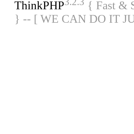
3.2.3
ThinkPHP
{ Fast &
} -- [ WE CAN DO IT J