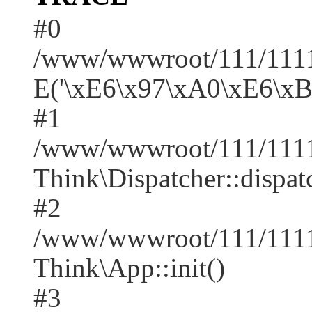
#0
/www/wwwroot/111/1111/
E('\xE6\x97\xA0\xE6\x
#1
/www/wwwroot/111/1111
Think\Dispatcher::dispat
#2
/www/wwwroot/111/1111
Think\App::init()
#3